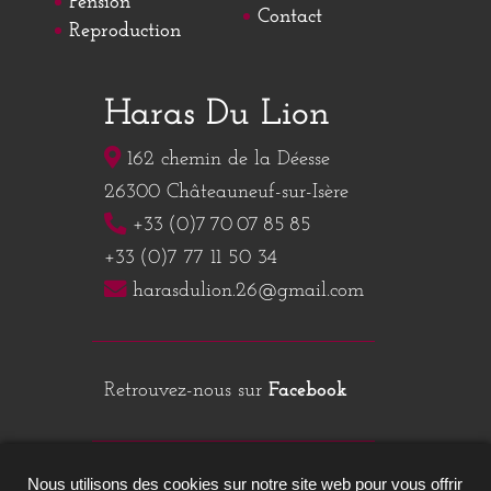
Pension
Contact
Reproduction
Haras Du Lion
162 chemin de la Déesse
26300 Châteauneuf-sur-Isère
+33 (0)7 70 07 85 85
+33 (0)7 77 11 50 34
harasdulion.26@gmail.com
Retrouvez-nous sur
Facebook
Nous utilisons des cookies sur notre site web pour vous offrir
Mentions légales