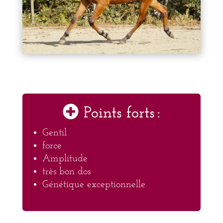
Points forts :
Gentil
force
Amplitude
très bon dos
Génétique exceptionnelle