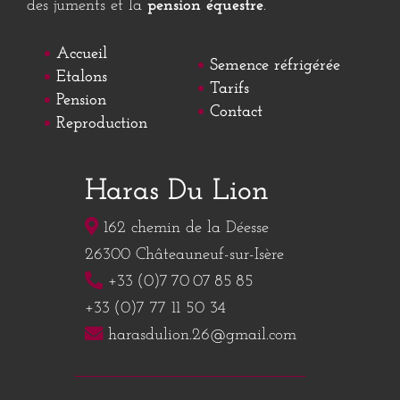
Situé au cœur du département de la
Drôme
(
26
),
en région
Rhône-Alpes
, dans la ville de
Châteauneuf-sur-Isère
, à quelques minutes de
Valence
et
Romans-sur-Isère
, l'
écurie
et centre
d'
élevage équin
le
Haras du Lion
est spécialiste
dans la
reproduction
de
chevaux
toutes races