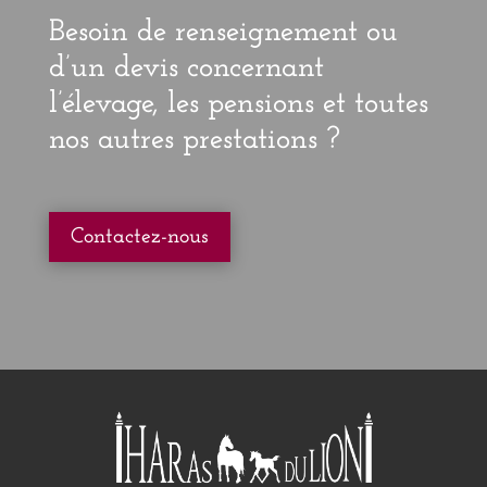
Points forts :
Étalon sport
Grand et solide
Trotting exeptionel
Solide dans ses articulations
Gentil
Conditions de
monte :
IAF sur place 330 euros + 330 euros
au 01/10 jument pleine avec GPV